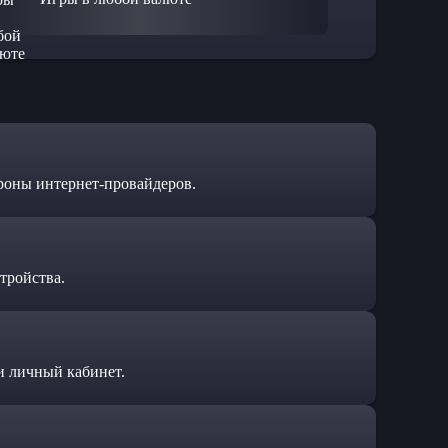
ороны интернет-провайдеров.
тройства.
и личный кабинет.