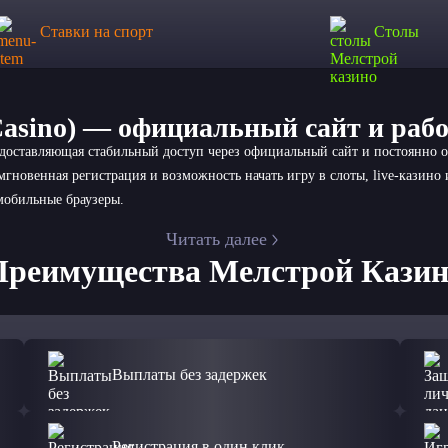
Ставки на спорт
Столы
Casino) — официальный сайт и рабо
оставляющая стабильный доступ через официальный сайт и постоянно обн
мгновенная регистрация и возможность начать игру в слоты, live-казин
 мобильные браузеры.
Читать далее
Преимущества Мелстрой Казин
Выплаты без задержек
Регистрация в один клик