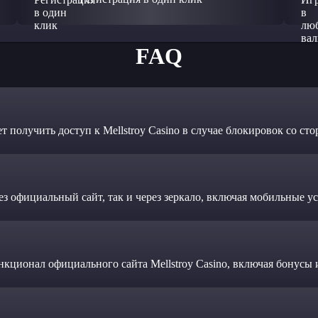
FAQ
т получить доступ к Mellstroy Casino в случае блокировок со ст
ез официальный сайт, так и через зеркало, включая мобильные ус
нкционал официального сайта Mellstroy Casino, включая бонусы 