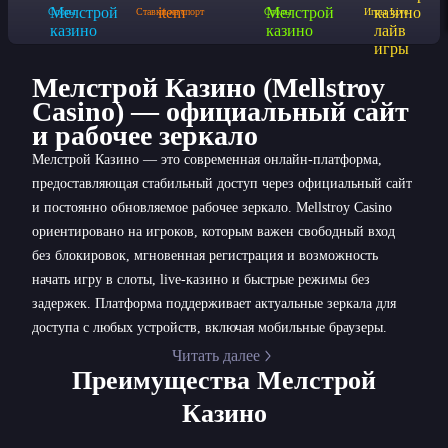
Слоты
Ставки на спорт
Столы
Игры Live
Мелстрой Казино (Mellstroy
Casino) — официальный сайт
и рабочее зеркало
Мелстрой Казино — это современная онлайн-платформа,
предоставляющая стабильный доступ через официальный сайт
и постоянно обновляемое рабочее зеркало. Mellstroy Casino
ориентировано на игроков, которым важен свободный вход
без блокировок, мгновенная регистрация и возможность
начать игру в слоты, live-казино и быстрые режимы без
задержек. Платформа поддерживает актуальные зеркала для
доступа с любых устройств, включая мобильные браузеры.
Читать далее
Преимущества Мелстрой
Казино