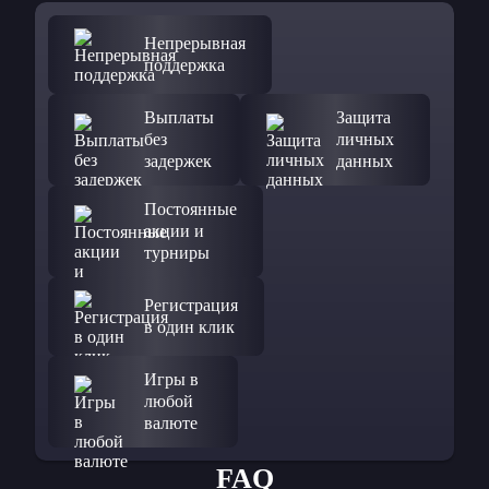
Непрерывная
поддержка
Выплаты
Защита
без
личных
задержек
данных
Постоянные
акции и
турниры
Регистрация
в один клик
Игры в
любой
валюте
FAQ