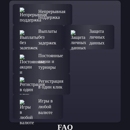
Непрерывная
поддержка
Выплаты
Защита
без
личных
задержек
данных
Постоянные
акции и
турниры
Регистрация
в один клик
Игры в
любой
валюте
FAQ