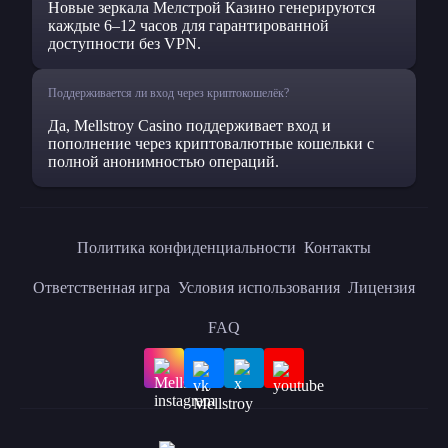
Новые зеркала Мелстрой Казино генерируются
каждые 6–12 часов для гарантированной
доступности без VPN.
Поддерживается ли вход через криптокошелёк?
Да, Mellstroy Casino поддерживает вход и
пополнение через криптовалютные кошельки с
полной анонимностью операций.
Политика конфиденциальности
Контакты
Ответственная игра
Условия использования
Лицензия
FAQ