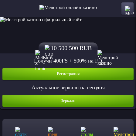
10 500 500 RUB
Получи 400FS + 500% на FD
Регистрация
Актуальное зеркало на сегодня
Зеркало