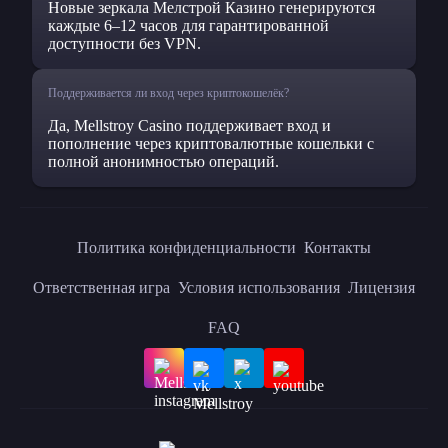
Новые зеркала Мелстрой Казино генерируются
каждые 6–12 часов для гарантированной
доступности без VPN.
Поддерживается ли вход через криптокошелёк?
Да, Mellstroy Casino поддерживает вход и
пополнение через криптовалютные кошельки с
полной анонимностью операций.
Политика конфиденциальности
Контакты
Ответственная игра
Условия использования
Лицензия
FAQ