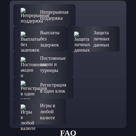
Непрерывная
поддержка
Выплаты
Защита
без
личных
задержек
данных
Постоянные
акции и
турниры
Регистрация
в один клик
Игры в
любой
валюте
FAQ