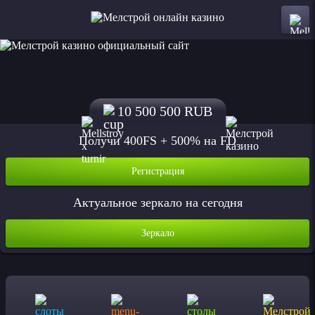
10 500 500 RUB
Получи 400FS + 500% на FD
Регистрация
Актуальное зеркало на сегодня
Зеркало