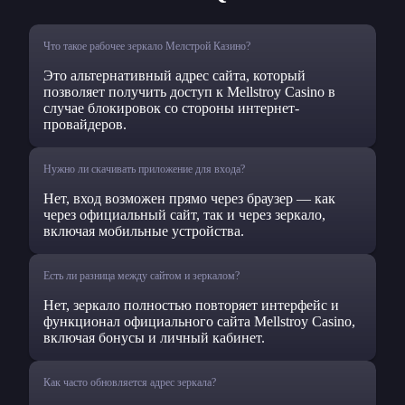
Что такое рабочее зеркало Мелстрой Казино?
Это альтернативный адрес сайта, который
позволяет получить доступ к Mellstroy Casino в
случае блокировок со стороны интернет-
провайдеров.
Нужно ли скачивать приложение для входа?
Нет, вход возможен прямо через браузер — как
через официальный сайт, так и через зеркало,
включая мобильные устройства.
Есть ли разница между сайтом и зеркалом?
Нет, зеркало полностью повторяет интерфейс и
функционал официального сайта Mellstroy Casino,
включая бонусы и личный кабинет.
Как часто обновляется адрес зеркала?