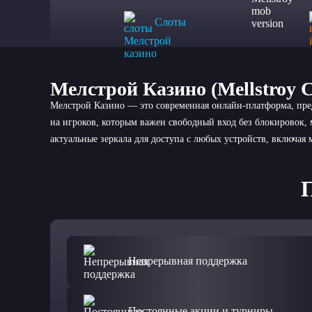
Слоты
Мелстрой Казино (Mellstroy 
Мелстрой Казино — это современная онлайн-платформа, пред
на игроков, которым важен свободный вход без блокировок, 
актуальные зеркала для доступа с любых устройств, включая
Непрерывная поддержка
Постоянные акции и турниры