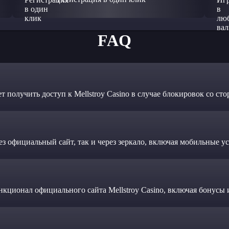
FAQ
т получить доступ к Mellstroy Casino в случае блокировок со ст
ез официальный сайт, так и через зеркало, включая мобильные ус
нкционал официального сайта Mellstroy Casino, включая бонусы 