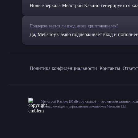
Новые зеркала Мелстрой Казино генерируются каж
Поддерживается ли вход через криптокошелёк?
Да, Mellstroy Casino поддерживает вход и попол
Политика конфиденциальности
Контакты
Ответс
Мелстрой Казино (Mellstroy casino) — это онлайн-казино, по
принадлежащее и управляемое компанией Moracon Ltd.