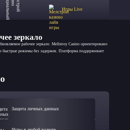
Игры Live
чее зеркало
овляемое рабочее зеркало. Mellstroy Casino ориентировано
о и быстрые режимы без задержек. Платформа поддерживает
о
Защита личных данных
Игры в любой валюте