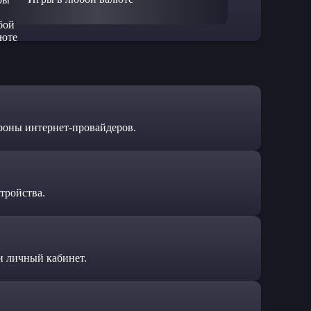
ороны интернет-провайдеров.
тройства.
и личный кабинет.