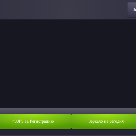
В
400FS за Регистрацию
Зеркало на сегодня